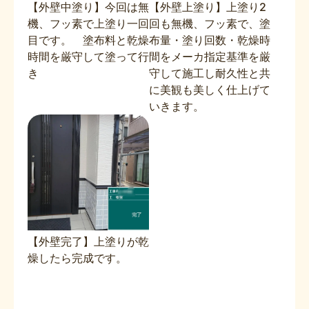
【外壁中塗り】今回は無
【外壁上塗り】上塗り2
機、フッ素で上塗り一回
回も無機、フッ素で、塗
目です。 塗布料と乾燥
布量・塗り回数・乾燥時
時間を厳守して塗って行
間をメーカ指定基準を厳
き
守して施工し耐久性と共
に美観も美しく仕上げて
いきます。
【外壁完了】上塗りが乾
燥したら完成です。