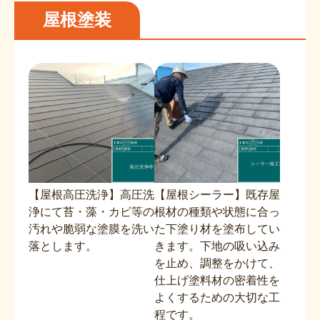
屋根塗装
【屋根高圧洗浄】高圧洗
【屋根シーラー】既存屋
浄にて苔・藻・カビ等の
根材の種類や状態に合っ
汚れや脆弱な塗膜を洗い
た下塗り材を塗布してい
落とします。
きます。下地の吸い込み
を止め、調整をかけて、
仕上げ塗料材の密着性を
よくするための大切な工
程です。