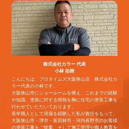
株式会社カラー 代表
小林 佑樹
こんにちは、プロタイムズ大阪狭山店 株式会社カ
ラー代表の小林です。
大阪狭山市にショールームを構え、これまでの経験
や知識、塗装に対する情熱を胸に住宅の塗装工事を
行わせていただいております。
長年職人として現場を経験した私が責任をもって、
大阪狭山市・堺市・富田林市・河内長野市のお客様
の塗装工事をご提案、そして施工管理や職人教育を