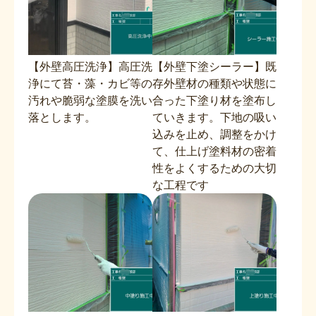
【外壁高圧洗浄】高圧洗
【外壁下塗シーラー】既
浄にて苔・藻・カビ等の
存外壁材の種類や状態に
汚れや脆弱な塗膜を洗い
合った下塗り材を塗布し
落とします。
ていきます。下地の吸い
込みを止め、調整をかけ
て、仕上げ塗料材の密着
性をよくするための大切
な工程です