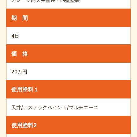
ガレージ内天井塗装・内壁塗装
期 間
4日
価 格
20万円
使用塗料１
天井/アステックペイント/マルチエース
使用塗料2