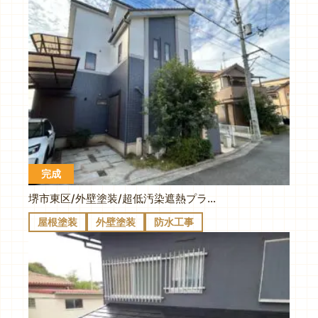
完成
堺市東区/外壁塗装/超低汚染遮熱プラチナリファイン2000MF・K様/施工事例
屋根塗装
外壁塗装
防水工事