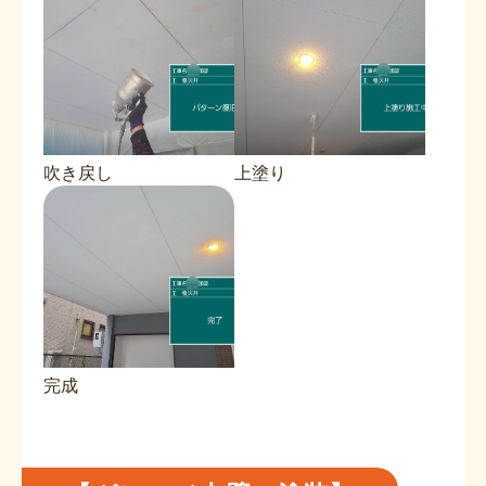
吹き戻し
上塗り
完成