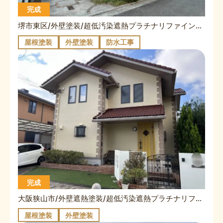
完成
堺市東区/外壁塗装/超低汚染遮熱プラチナリファイン2000MF・K様/施工事例
屋根塗装
外壁塗装
防水工事
完成
大阪狭山市/外壁遮熱塗装/超低汚染遮熱プラチナリファイン2000無機・屋根遮熱塗装/無機EXコート/T様施工事例
屋根塗装
外壁塗装