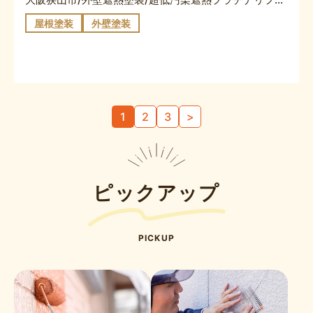
屋根塗装
外壁塗装
投
1
2
3
>
稿
の
ペ
ー
ピックアップ
ジ
送
り
PICKUP