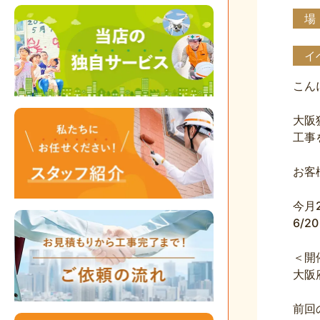
場
イ
こん
大阪
工事
お客
今月
6/
＜開
大阪
前回