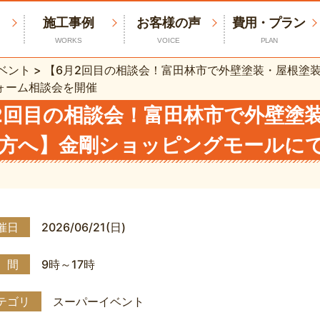
施工事例
お客様の声
費用・プラン
WORKS
VOICE
PLAN
ベント
>
【6月2回目の相談会！富田林市で外壁塗装・屋根塗
ォーム相談会を開催
2回目の相談会！富田林市で外壁塗
方へ】金剛ショッピングモールに
催日
2026/06/21(日)
 間
9時～17時
テゴリ
スーパーイベント