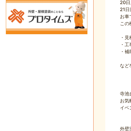
20
21
お車
この
・見
・工
・補
など
寺池
お気
イベ
外壁