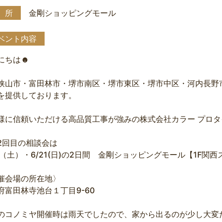
 所
金剛ショッピングモール
ベント内容
にちは☻
狭山市・富田林市・堺市南区・堺市東区・堺市中区・河内長野
を提供しております。
様に信頼いただける高品質工事が強みの株式会社カラー プロ
2回目の相談会は
20（土）・6/21(日)の2日間 金剛ショッピングモール【1F
催会場の所在地〉
府富田林寺池台１丁目9-60
のコノミヤ開催時は雨天でしたので、家から出るのが少し大変