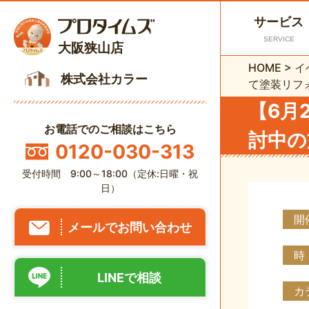
サービス
SERVICE
大阪狭山店
HOME
>
イ
株式会社カラー
て塗装リフ
【6月
お電話でのご相談はこちら
討中の
0120-030-313
受付時間 9:00～18:00（定休:日曜・祝
日）
開
メールでお問い合わせ
時
LINEで相談
カ