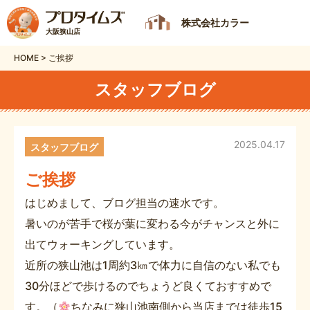
株式会社カラー
大阪狭山店
HOME
>
ご挨拶
スタッフブログ
2025.04.17
スタッフブログ
ご挨拶
はじめまして、ブログ担当の速水です。
暑いのが苦手で桜が葉に変わる今がチャンスと外に
出てウォーキングしています。
近所の狭山池は1周約3㎞で体力に自信のない私でも
30分ほどで歩けるのでちょうど良くておすすめで
す。（
ちなみに狭山池南側から当店までは徒歩15