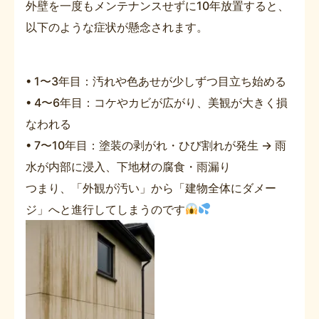
外壁を一度もメンテナンスせずに10年放置すると、
以下のような症状が懸念されます。
• 1〜3年目：汚れや色あせが少しずつ目立ち始める
• 4〜6年目：コケやカビが広がり、美観が大きく損
なわれる
• 7〜10年目：塗装の剥がれ・ひび割れが発生 → 雨
水が内部に浸入、下地材の腐食・雨漏り
つまり、「外観が汚い」から「建物全体にダメー
ジ」へと進行してしまうのです