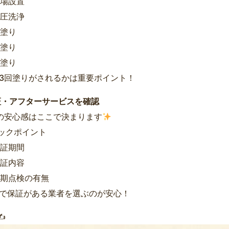
場設置
圧洗浄
塗り
塗り
塗り
3回塗りがされるかは重要ポイント！
証・アフターサービスを確認
の安心感はここで決まります
ェックポイント
証期間
証内容
期点検の有無
で保証がある業者を選ぶのが安心！
✍