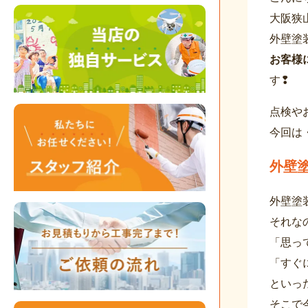
大阪狭
外壁塗
お客様
す❢
点検や
今回は
外壁
外壁塗
それな
「思っ
「すぐ
といっ
そこで