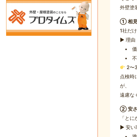
外壁塗
① 相
1社だ
▶ 理由
• 価
• 不
2〜
点検時
が、
遠慮な
② 安
「とに
▶ 安
• 塗