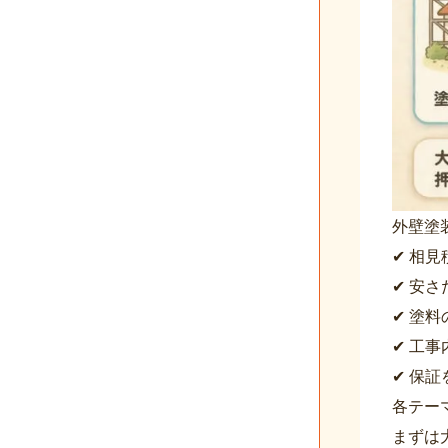
外壁塗
✔ 相
✔ 安
✔ 塗
✔ 工
✔ 保
各テー
まずは