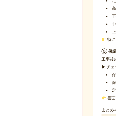
• 足
• 高
• 下
• 中
• 上
特に
⑤ 保
工事後
▶ チ
• 保
• 保
• 定
書面
まとめ