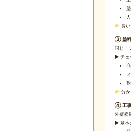
• 塗
• 人
長い
③ 塗
同じ「
▶ チ
• 商
• メ
• 耐
分か
④ 工
外壁塗
▶ 基