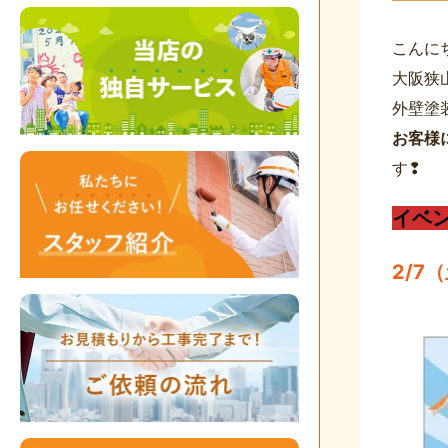
こんに
大阪狭
外壁塗
お客様
す❢
イベ
2/7