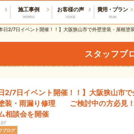
施工事例
お客様の声
費用・プラン
WORKS
VOICE
PLAN
本日2/7日イベント開催！！】大阪狭山市で外壁塗装・屋根
スタッフブ
日2/7日イベント開催！！】大阪狭山市
塗装・雨漏り修理 ご検討中の方必見！
ム相談会を開催
.07
フブログ