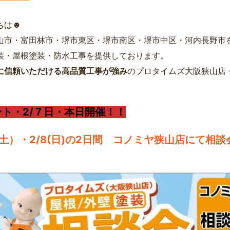
ちは☻
山市・富田林市・堺市東区・堺市南区・堺市中区・河内長野市
装・屋根塗装・防水工事を提供しております。
に信頼いただける高品質工事が強み
のプロタイムズ大阪狭山店
ント・2/７日・本日開催！！
（土）・2/8(日)の2日間 コノミヤ狭山店にて相